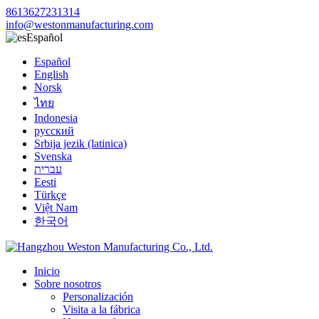
8613627231314
info@westonmanufacturing.com
Español
Español
English
Norsk
ไทย
Indonesia
русский
Srbija jezik (latinica)
Svenska
עברית
Eesti
Türkçe
Việt Nam
한국어
Inicio
Sobre nosotros
Personalización
Visita a la fábrica