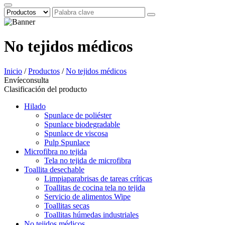
No tejidos médicos
Inicio
/
Productos
/
No tejidos médicos
Envíeconsulta
Clasificación del producto
Hilado
Spunlace de poliéster
Spunlace biodegradable
Spunlace de viscosa
Pulp Spunlace
Microfibra no tejida
Tela no tejida de microfibra
Toallita desechable
Limpiaparabrisas de tareas críticas
Toallitas de cocina tela no tejida
Servicio de alimentos Wipe
Toallitas secas
Toallitas húmedas industriales
No tejidos médicos